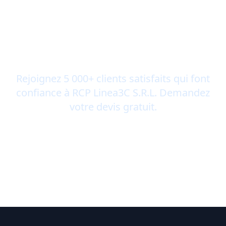
Prêts à collaborer ?
Rejoignez 5 000+ clients satisfaits qui font
confiance à RCP Linea3C S.R.L. Demandez
votre devis gratuit.
Obtenir un devis gratuit
Nous contacter