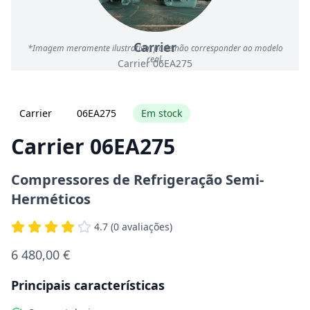
Carrier
*Imagem meramente ilustrativa; pode não corresponder ao modelo
real.
Carrier 06EA275
Carrier
06EA275
Em stock
Carrier 06EA275
Compressores de Refrigeração Semi-
Herméticos
4.7 (0 avaliações)
6 480,00 €
Principais características