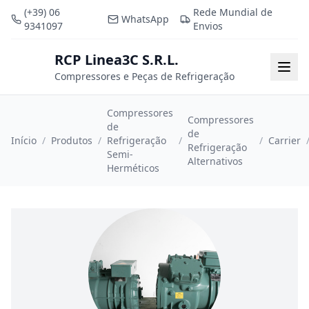
(+39) 06
Rede Mundial de
WhatsApp
9341097
Envios
RCP Linea3C S.R.L.
RCP
Togg
Compressores e Peças de Refrigeração
Compressores
Compressores
de
de
Início
/
Produtos
/
Refrigeração
/
/
Carrier
Refrigeração
Semi-
Alternativos
Herméticos