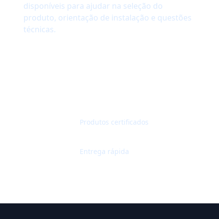
disponíveis para ajudar na seleção do
produto, orientação de instalação e questões
técnicas.
Obter orçamento
Contactar suporte
Qualidade garantida
Produtos certificados
Envio mundial
Entrega rápida